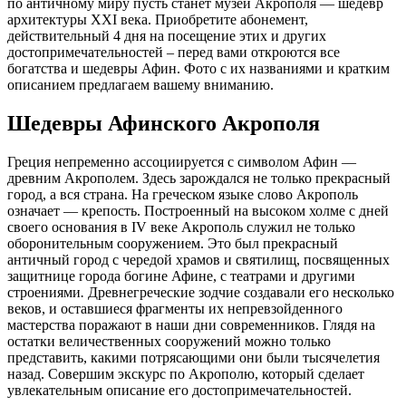
по античному миру пусть станет музей Акрополя — шедевр
архитектуры ХХI века. Приобретите абонемент,
действительный 4 дня на посещение этих и других
достопримечательностей – перед вами откроются все
богатства и шедевры Афин. Фото с их названиями и кратким
описанием предлагаем вашему вниманию.
Шедевры Афинского Акрополя
Греция непременно ассоциируется с символом Афин —
древним Акрополем. Здесь зарождался не только прекрасный
город, а вся страна. На греческом языке слово Акрополь
означает — крепость. Построенный на высоком холме с дней
своего основания в IV веке Акрополь служил не только
оборонительным сооружением. Это был прекрасный
античный город с чередой храмов и святилищ, посвященных
защитнице города богине Афине, с театрами и другими
строениями
.
Древнегреческие зодчие создавали его несколько
веков, и оставшиеся фрагменты их непревзойденного
мастерства поражают в наши дни современников. Глядя на
остатки величественных сооружений можно только
представить, какими потрясающими они были тысячелетия
назад. Совершим экскурс по Акрополю, который сделает
увлекательным описание его достопримечательностей.