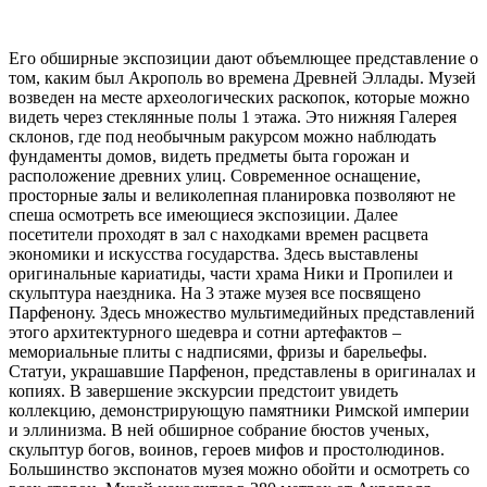
Его обширные экспозиции дают объемлющее представление о
том, каким был Акрополь во времена Древней Эллады. Музей
возведен на месте археологических раскопок, которые можно
видеть через стеклянные полы 1 этажа. Это нижняя Галерея
склонов, где под необычным ракурсом можно наблюдать
фундаменты домов, видеть предметы быта горожан и
расположение древних улиц. Современное оснащение,
просторные
з
алы и великолепная планировка позволяют не
спеша осмотреть все имеющиеся экспозиции. Далее
посетители проходят в зал с находками времен расцвета
экономики и искусства государства. Здесь выставлены
оригинальные кариатиды, части храма Ники и Пропилеи и
скульптура наездника. На 3 этаже музея все посвящено
Парфенону. Здесь множество мультимедийных представлений
этого архитектурного шедевра и сотни артефактов –
мемориальные плиты с надписями, фризы и барельефы.
Статуи, украшавшие Парфенон, представлены в оригиналах и
копиях. В завершение экскурсии предстоит увидеть
коллекцию, демонстрирующую памятники Римской империи
и эллинизма. В ней обширное собрание бюстов ученых,
скульптур богов, воинов, героев мифов и простолюдинов.
Большинство экспонатов музея можно обойти и осмотреть со