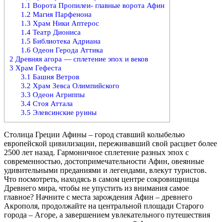
1.1
Ворота Пропилеи- главные ворота Афин
1.2
Магия Парфенона
1.3
Храм Ники Аптерос
1.4
Театр Диониса
1.5
Библиотека Адриана
1.6
Одеон Герода Аттика
2
Древняя агора — сплетение эпох и веков
3
Храм Гефеста
3.1
Башня Ветров
3.2
Храм Зевса Олимпийского
3.3
Одеон Агриппы
3.4
Стоя Аттала
3.5
Элевсинские руины
Столица Греции Афины – город ставший колыбелью
европейской цивилизации, переживавший свой расцвет более
2500 лет назад. Гармоничное сплетение разных эпох с
современностью, достопримечательности Афин, овеянные
удивительными преданиями и легендами, влекут туристов.
Что посмотреть, находясь в самом центре сокровищницы
Древнего мира, чтобы не упустить из внимания самое
главное? Начните с места зарождения Афин – древнего
Акрополя, продолжайте на центральной площади Старого
города – Агоре, а завершением увлекательного путешествия