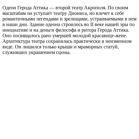
Одеон Герода Аттика — второй театр Акрополя. По своим
масштабам он уступает театру Диониса, но влечет к себе
романтичными легендами и зрелищами, устраиваемыми в нем
в наши дни. Здание одеона строилось во II веке нашей эры по
инициативе и на деньги философа и ритора Герода Аттика.
Оно посвящалось рано умершей молодой красавице-жене.
Архитектура театра сохранилась практически в неизменном
виде. Он лишился только крыши и мраморных статуй,
служивших украшением сцены.