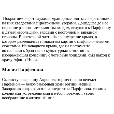
Покрытием ворот служили мраморные плиты с вырезанными
на них квадратами с цветочными узорами. Дошедшее до нас
строение располагает главным входом, ведущим к Парфенону
и двумя небольшими входами с восточной и западной
стороны. В восточной части было внутренне крыло, в
котором размещалась пинакатека картин с мифологическими
сюжетами. Из западного крыла, где на постаменте
возвышалась бронзовая скульптурная композиция,
изображающая колесницу с четырьмя лошадями, был выход к
храму Афины Ники.
Магия Парфенона
Скалистую вершину Акрополя торжественно венчает
Парфенон — беломраморный храм Богини Афины.
Завораживающая красота и энергетика Парфенона, своими
колоннами устремленными в небо, поражают, уводя
воображение в античный мир.