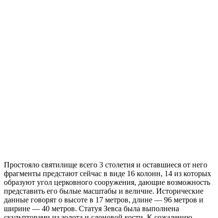
Простояло святилище всего 3 столетия и оставшиеся от него
фрагменты предстают сейчас в виде 16 колонн, 14 из которых
образуют угол церковного сооружения, дающие возможность
представить его былые масштабы и величие. Исторические
данные говорят о высоте в 17 метров, длине — 96 метров и
ширине — 40 метров. Статуя Зевса была выполнена
скульпторами из золота и слоновой кости. К сожалению,