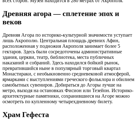
всех сторон. Музей находится в 280 метрах от Акрополя.
Древняя агора — сплетение эпох и
веков
Древняя Агора по историко-культурной значимости уступает
лишь Акрополю. Центральная площадь древних Афин,
расположенная у подножия Акрополя занимает более 5
гектаров. Здесь были сосредоточены административные
здания, церкви, театр, библиотека, места публичных
наказаний и собраний. Здесь находился бойкий рынок,
превратившийся ныне в популярный торговый квартал
Монастираки, с необыкновенно средневековой атмосферой,
ярмарками с выступлениями греческого фольклора и обилием
самобытных сувениров. Добираться до Агоры лучше на
метро, выходя на остановках Фисион или Тезейон. Историко-
архитектурные памятники, сохранившиеся на Агоре можно
осмотреть по купленному четырехдневному билету.
Храм Гефеста