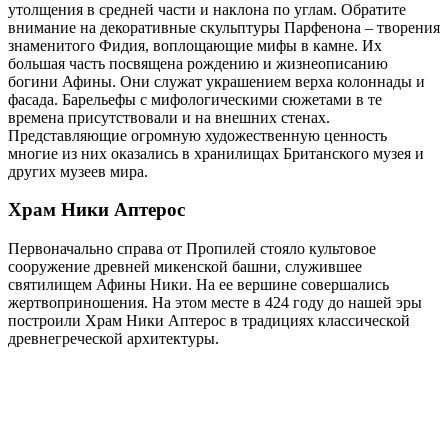
утолщения в средней части и наклона по углам. Обратите
внимание на декоративные скульптуры Парфенона – творения
знаменитого Фидия, воплощающие мифы в камне. Их
большая часть посвящена рождению и жизнеописанию
богини Афины. Они служат украшением верха колоннады и
фасада. Барельефы с мифологическими сюжетами в те
времена присутствовали и на внешних стенах.
Представляющие огромную художественную ценность
многие из них оказались в хранилищах Британского музея и
других музеев мира.
Храм Ники Аптерос
Первоначально справа от Пропилей стояло культовое
сооружение древней микенской башни, служившее
святилищем Афины Ники. На ее вершине совершались
жертвоприношения. На этом месте в 424 году до нашей эры
построили Храм Ники Аптерос в традициях классической
древнегреческой архитектуры.