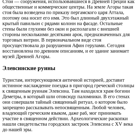
Стои — сооружения, использовавшиеся в Древней Греции как
общественные и коммерческие центры. На земле Агоры такая
стоя была возведена по приказу пергамского царя Аттала,
поэтому она носит его имя. Это был длинный двухэтажный
крытый павильон с рядами колонн на фасаде. Остальные
стены были глухими без окон и располагали с внешней
стороны несколькими десятками арок, предназначенных для
торговых витрин. В первоначальном виде стоя
просуществовала до разрушения Афин герулами. Сегодня
восстановлена по древним описаниям, и ее здание занимает
музей Древней Агоры.
Элевсинские руины
Туристам, интересующимся античной историей, доставит
истинное наслаждение поездка в пригород греческой столицы
к священным руинам Элевсина. Там находился храм богини
Деметры, в который шли отовсюду паломники. В его стенах
они совершали тайный священный ритуал, о котором было
запрещено рассказывать непосвященным. Любой человек,
владеющий греческим языком, даже раб, мог принимать
участие в священном действии. Археологические раскопки
нашли свидетельства городских застроек Элевсина с XV века
до нашей эры.