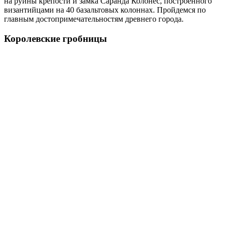
на руины крепости и замка Саранда Колонес, построенного
византийцами на 40 базальтовых колоннах. Пройдемся по
главным достопримечательностям древнего города.
Королевские гробницы