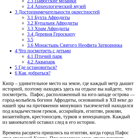
2.3
Пафосские мозаики
2.4
Археологический музей
3
Достопримечательности окрестностей
3.1
Бухта Афродиты
3.2
Купальня Афродиты
3.3
Храм Афродиты
3.4
Деревня Героскипу
3.5
3.6
Монастырь Святого Неофита Затворника
4
Что посмотреть с детьми
4.1
Птичий парк
4.2
Аквапарк
5
Где остановиться?
6
Как добраться?
Кипр – удивительное место на земле, где каждый метр дышит
историей, поэтому находясь здесь на отдыхе вы найдете, что
посмотреть. Пафос, расположенный на юго-западе острова —
город-колыбель богини Афродиты, основанный в XII веке до
нашей эры на протяжении минувших тысячелетий находился
под владычеством греков, ассирийцев, египтян, римлян,
византийцев, крестоносцев, турков и венецианцев. Каждый
из завоевателей оставил след в его истории.
Времена расцвета пришлись на египтян, когда город Пафос