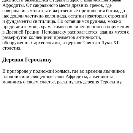
Афродиты. От сакрального места древних греков, где
совершались молитвы и жертвенные приношения богам, до
нас дошли частично колоннада, остатки некоторых строений
и фундаменты святилища. По оставшимся руинам, можно
представить мощь храма самого величественного сооружения
в Древней Греции. Неподалеку располагаются: здания музея с
развернутой коллекцией предметов античности,
обнаруженных археологами, и церковь Святого Луки XII
столетия.
Деревня Героскипу
В пригороде у подножий холмов, где во времена язычников
плодоносили священные сады Афродиты, а женщины
молились о своем счастье, раскинулась деревня Героскипу.