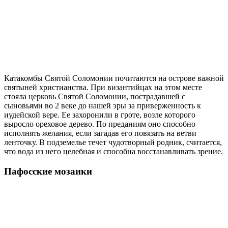
Катакомбы Святой Соломонии почитаются на острове важной
святыней христианства. При византийцах на этом месте
стояла церковь Святой Соломонии, пострадавшей с
сыновьями во 2 веке до нашей эры за приверженность к
иудейской вере. Ее захоронили в гроте, возле которого
выросло ореховое дерево. По преданиям оно способно
исполнять желания, если загадав его повязать на ветви
ленточку. В подземелье течет чудотворный родник, считается,
что вода из него целебная и способна восстанавливать зрение.
Пафосские мозаики