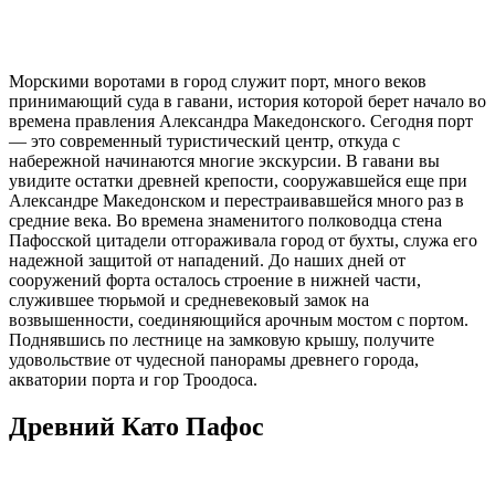
Морскими воротами в город служит порт, много веков
принимающий суда в гавани, история которой берет начало во
времена правления Александра Македонского. Сегодня порт
— это современный туристический центр, откуда с
набережной начинаются многие экскурсии. В гавани вы
увидите остатки древней крепости, сооружавшейся еще при
Александре Македонском и перестраивавшейся много раз в
средние века. Во времена знаменитого полководца стена
Пафосской цитадели отгораживала город от бухты, служа его
надежной защитой от нападений. До наших дней от
сооружений форта осталось строение в нижней части,
служившее тюрьмой и средневековый замок на
возвышенности, соединяющийся арочным мостом с портом.
Поднявшись по лестнице на замковую крышу, получите
удовольствие от чудесной панорамы древнего города,
акватории порта и гор Троодоса.
Древний Като Пафос