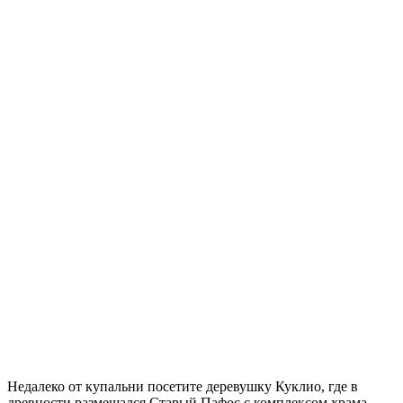
Недалеко от купальни посетите деревушку Куклио, где в
древности размещался Старый Пафос с комплексом храма