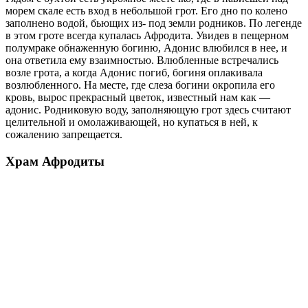
морем скале есть вход в небольшой грот. Его дно по колено
заполнено водой, бьющих из- под земли родников. По легенде
в этом гроте всегда купалась Афродита. Увидев в пещерном
полумраке обнаженную богиню, Адонис влюбился в нее, и
она ответила ему взаимностью. Влюбленные встречались
возле грота, а когда Адонис погиб, богиня оплакивала
возлюбленного. На месте, где слеза богини окропила его
кровь, вырос прекрасный цветок, известный нам как —
адонис. Родниковую воду, заполняющую грот здесь считают
целительной и омолаживающей, но купаться в ней, к
сожалению запрещается.
Храм Афродиты