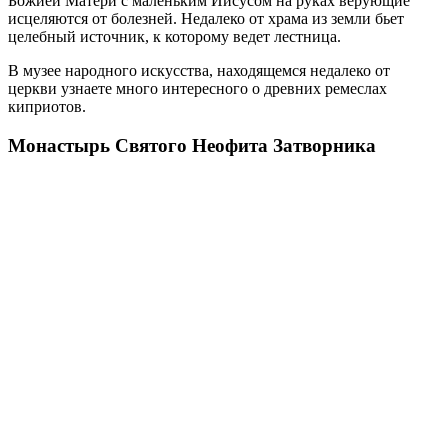
Божией Матери с маленьким Иисусом на руках верующие
исцеляются от болезней. Недалеко от храма из земли бьет
целебный источник, к которому ведет лестница.
В музее народного искусства, находящемся недалеко от
церкви узнаете много интересного о древних ремеслах
киприотов.
Монастырь Святого Неофита Затворника