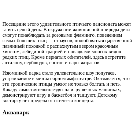
Посещение этого удивительного птичьего пансионата может
занять целый день. В окружении живописной природы дети
смогут понаблюдать за розовыми фламинго, поведением
самых больших птиц — страусов, полюбоваться царственной
павлиньей походкой с распахнутым веером красочным
хвостом, лебединой грацией и повадками многих видов
редких птиц. Кроме пернатых обитателей, здесь встретите
антилопу, верблюдов, енотов и пары жирафов.
Изюминкой парка стало увлекательное шоу попугаев,
устраиваемое в миниатюрном амфитеатре. Оказывается, что
эти тропические птицы умеют не только болтать и петь.
Какаду самостоятельно ездят на игрушечных машинках,
демонстрируют игру в баскетбол и танцуют. Детскому
восторгу нет предела от птичьего концерта.
Аквапарк