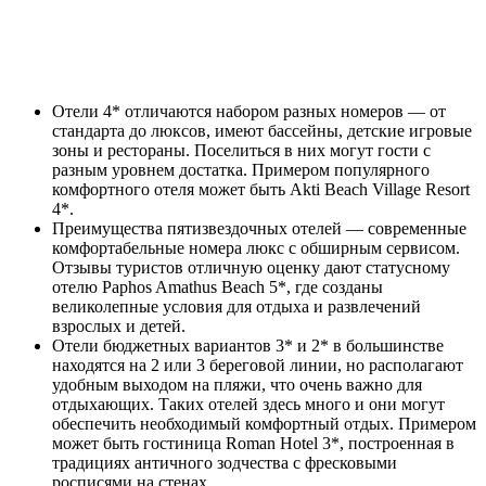
Отели 4* отличаются набором разных номеров — от
стандарта до люксов, имеют бассейны, детские игровые
зоны и рестораны. Поселиться в них могут гости с
разным уровнем достатка. Примером популярного
комфортного отеля может быть Akti Beach Village Resort
4*.
Преимущества пятизвездочных отелей — современные
комфортабельные номера люкс с обширным сервисом.
Отзывы туристов отличную оценку дают статусному
отелю Paphos Amathus Beach 5*, где созданы
великолепные условия для отдыха и развлечений
взрослых и детей.
Отели бюджетных вариантов 3* и 2* в большинстве
находятся на 2 или 3 береговой линии, но располагают
удобным выходом на пляжи, что очень важно для
отдыхающих. Таких отелей здесь много и они могут
обеспечить необходимый комфортный отдых. Примером
может быть гостиница Roman Hotel 3*, построенная в
традициях античного зодчества с фресковыми
росписями на стенах.