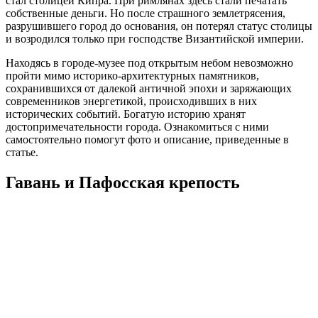
стал столицей Кипра. При римлянах здесь стали печатать
собственные деньги. Но после страшного землетрясения,
разрушившего город до основания, он потерял статус столицы
и возродился только при господстве Византийской империи.
Находясь в городе-музее под открытым небом невозможно
пройти мимо историко-архитектурных памятников,
сохранившихся от далекой античной эпохи и заряжающих
современников энергетикой, происходивших в них
исторических событий. Богатую историю хранят
достопримечательности города. Ознакомиться с ними
самостоятельно помогут фото и описание, приведенные в
статье.
Гавань и Пафосская крепость