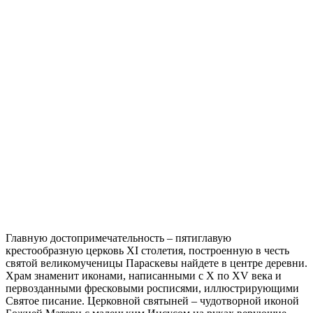
Главную достопримечательность – пятиглавую
крестообразную церковь ХI столетия, построенную в честь
святой великомученицы Параскевы найдете в центре деревни.
Храм знаменит иконами, написанными с X по XV века и
первозданными фресковыми росписями, иллюстрирующими
Святое писание. Церковной святыней – чудотворной иконой