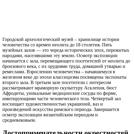
Городской археологический музей – хранилище истории
человечества со времен неолита до 18 столетия. Пять
музейных залов — это череда исторических эпох, пережитых
народами, населявшими эту землю. Осмотр экспозиции
начинается с зала, перемещающего посетителей от неолита до
бронзового века, с их орудиями труда, домашней утварью и
ремеслами. Взрослению человечества – начавшемуся в
железном веке до эпохи классицизма посвящены экспонаты
второго зала. В третьем зале посетители с интересом
рассматривают мраморную скульптуру Асклепия, бюст
Афродиты, уникальные медицинские сосуды по форме,
имитирующими части человеческого тела. Четвертый зал
восхищает художественностью украшений, ваз и
произведений искусства римского периода. Завершается
осмотр экспозиции византийским периодом и
средневековьем.
Достопримечательности окрестностей