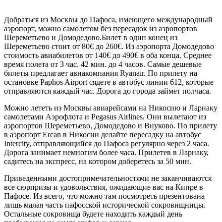
Добраться из Москвы до Пафоса, имеющего международный
аэропорт, можно самолетом без пересадок из аэропортов
Шереметьево и Домодедово.Билет в один конец из
Шереметьево стоит от 80€ до 260€. Из аэропорта Домодедово
стоимость авиабилетов от 140€ до 490€ в оба конца. Среднее
время полета от 3 час. 42 мин. до 4 часов. Самые дешевые
билеты предлагает авиакомпания Ryanair. По прилету на
остановке Paphos Airport сядете в автобус линии 612, которые
отправляются каждый час. Дорога до города займет полчаса.
Можно лететь из Москвы авиарейсами на Никосию и Ларнаку
самолетами Аэрофлота и Pegasus Airlines. Они вылетают из
аэропортов Шереметьево, Домодедово и Внуково. По прилету
в аэропорт Ercan в Никосии делайте пересадку на автобус
Intercity, отправляющийся до Пафоса регулярно через 2 часа.
Дорога занимает немногим более часа. Прилетев в Ларнаку,
садитесь на экспресс, на котором доберетесь за 50 мин.
Приведенными достопримечательностями не заканчиваются
все сюрпризы и удовольствия, ожидающие вас на Кипре в
Пафосе. Из всего, что можно там посмотреть презентована
лишь малая часть пафосской исторической сокровищницы.
Остальные сокровища будете находить каждый день